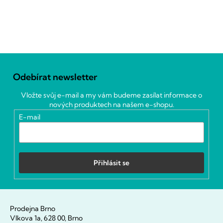
Z
á
Odebírat newsletter
p
a
Vložte svůj e-mail a my vám budeme zasílat informace o
t
nových produktech na našem e-shopu.
í
E-mail
Přihlásit se
Prodejna Brno
Vlkova 1a, 628 00, Brno