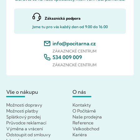
Zákaznická podpora
Jsme tu pro vás každý den od 9.00 do 16.00
info@pocitarna.cz
ZÁKAZNICKÉ CENTRUM
534 009 009
ZÁKAZNICKÉ CENTRUM
Vše o nákupu
O nás
Možnosti dopravy
Kontakty
Možnosti platby
O Počítárně
Splátkový prodej
Naše prodejna
Průvodce reklamací
Reference
Výměna a vrácení
Velkoobchod
Odstoupit od smlouvy
Kariéra