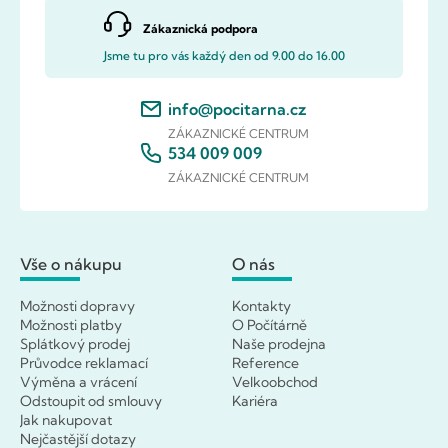
Zákaznická podpora
Jsme tu pro vás každý den od 9.00 do 16.00
info@pocitarna.cz
ZÁKAZNICKÉ CENTRUM
534 009 009
ZÁKAZNICKÉ CENTRUM
Vše o nákupu
O nás
Možnosti dopravy
Kontakty
Možnosti platby
O Počítárně
Splátkový prodej
Naše prodejna
Průvodce reklamací
Reference
Výměna a vrácení
Velkoobchod
Odstoupit od smlouvy
Kariéra
Jak nakupovat
Nejčastější dotazy