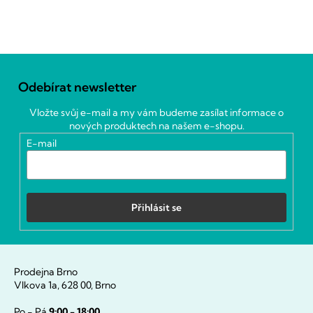
Z
á
Odebírat newsletter
p
a
Vložte svůj e-mail a my vám budeme zasílat informace o
t
nových produktech na našem e-shopu.
í
E-mail
Přihlásit se
Prodejna Brno
Vlkova 1a, 628 00, Brno
Po - Pá
9:00 - 18:00