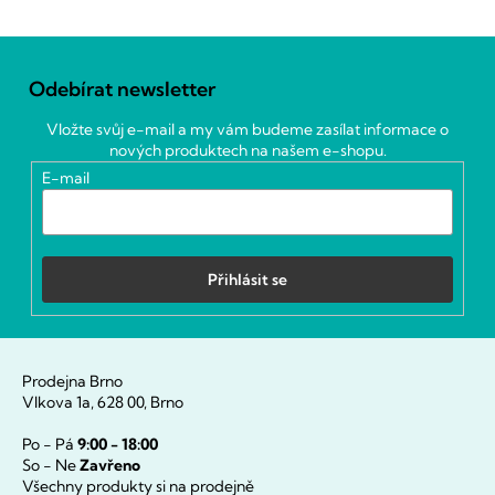
Z
á
Odebírat newsletter
p
a
Vložte svůj e-mail a my vám budeme zasílat informace o
t
nových produktech na našem e-shopu.
í
E-mail
Přihlásit se
Prodejna Brno
Vlkova 1a, 628 00, Brno
Po - Pá
9:00 - 18:00
So - Ne
Zavřeno
Všechny produkty si na prodejně