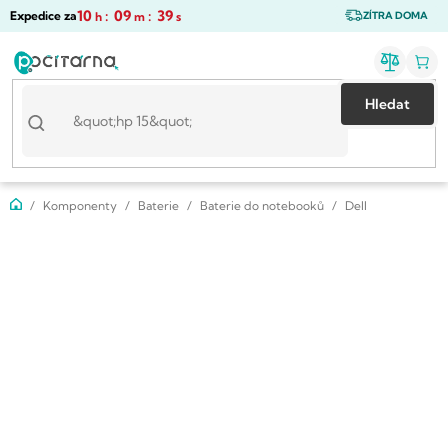
Přejít
10
:
09
:
39
Expedice za
h
m
s
ZÍTRA DOMA
na
obsah
Hledat
Domů
Komponenty
Baterie
Baterie do notebooků
Dell