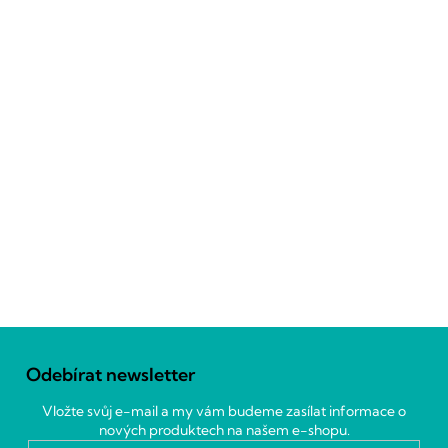
Z
á
Odebírat newsletter
p
a
Vložte svůj e-mail a my vám budeme zasílat informace o
t
nových produktech na našem e-shopu.
í