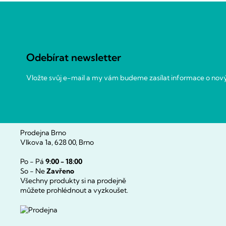
Z
á
p
a
Odebírat newsletter
t
í
Vložte svůj e-mail a my vám budeme zasílat informace o no
Prodejna Brno
Vlkova 1a, 628 00, Brno
Po - Pá
9:00 - 18:00
So - Ne
Zavřeno
Všechny produkty si na prodejně
můžete prohlédnout a vyzkoušet.