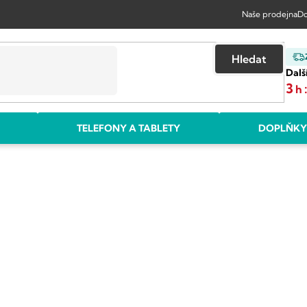
Naše prodejna
Do
Hledat
Dalš
3
h
TELEFONY A TABLETY
DOPLŇKY