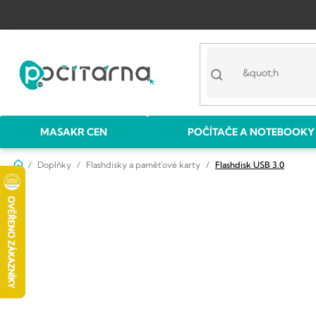
Přejít
na
obsah
MASAKR CEN
POČÍTAČE A NOTEBOOKY
Domů
Doplňky
Flashdisky a paměťové karty
Flashdisk USB 3.0
P
o
s
t
r
a
n