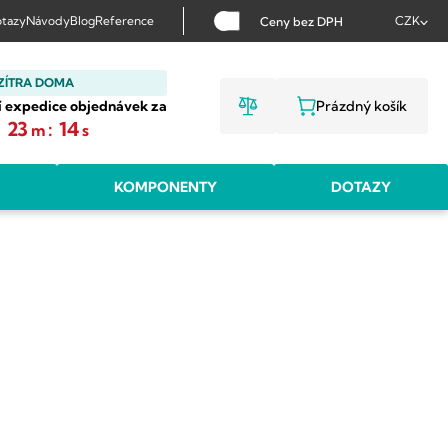
tazy
Návody
Blog
Reference
CZK
Ceny bez DPH
ZÍTRA DOMA
í expedice objednávek za
Prázdný košík
NÁKUPNÍ KOŠ
:
23
:
13
m
s
KOMPONENTY
DOTAZY